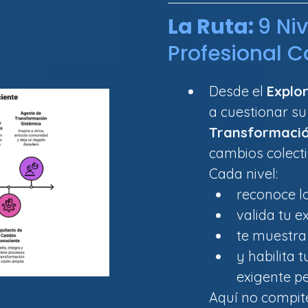
La Ruta:
9 Ni
Profesional C
Desde el
Explo
a cuestionar su
Transformació
cambios colecti
Cada nivel:
reconoce lo
valida tu e
te muestra
y habilita 
exigente pe
Aquí no compit