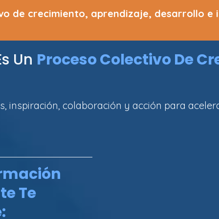
ivo de crecimiento, aprendizaje, desarrollo e 
Es Un
Proceso Colectivo De Cr
, inspiración, colaboración y acción para acelera
ormación
te Te
: